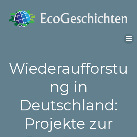
Skip
to
content
Wiederaufforstu
ng in
Deutschland:
Projekte zur